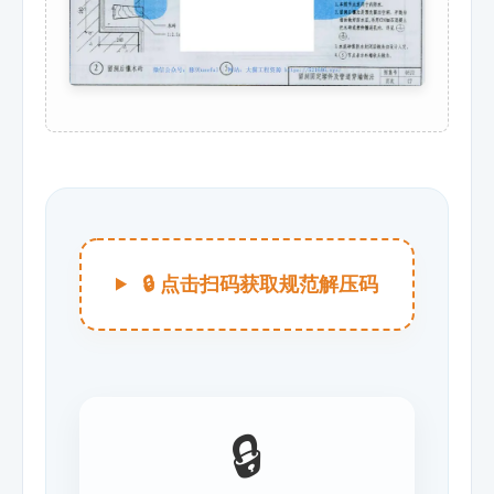
🔒 点击扫码获取规范解压码
🔒