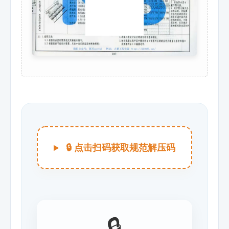
🔒 点击扫码获取规范解压码
🔒