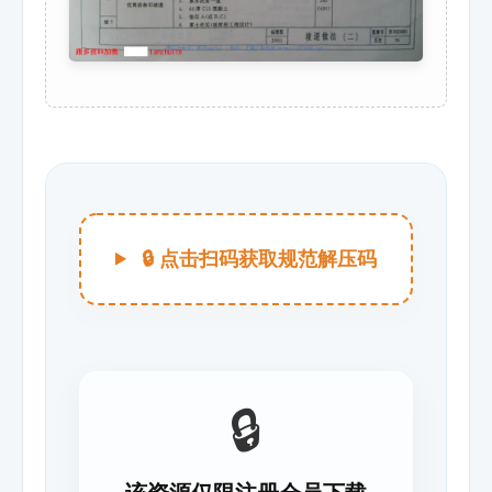
🔒 点击扫码获取规范解压码
🔒