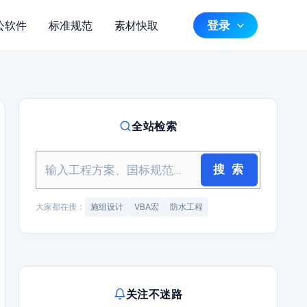
登录
公软件
标准规范
素材快取
全站检索
搜 索
大家都在搜：
施组设计
VBA宏
防水工程
关注不迷路