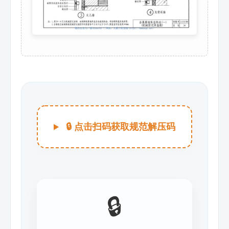
🔒 点击扫码获取规范解压码
🔒