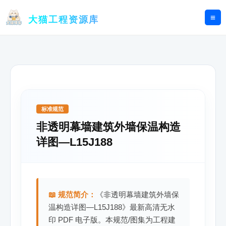
跳
至
大猫工程资源库
内
容
标准规范
非透明幕墙建筑外墙保温构造
详图—L15J188
📖 规范简介：
《非透明幕墙建筑外墙保
温构造详图—L15J188》最新高清无水
印 PDF 电子版。本规范/图集为工程建