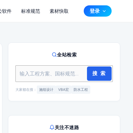
登录
公软件
标准规范
素材快取
全站检索
搜 索
大家都在搜：
施组设计
VBA宏
防水工程
关注不迷路