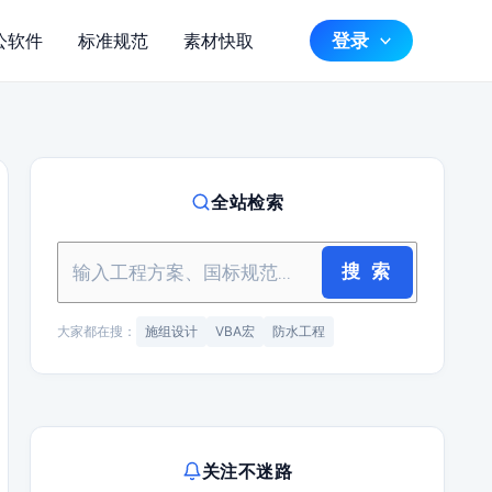
登录
公软件
标准规范
素材快取
全站检索
搜 索
大家都在搜：
施组设计
VBA宏
防水工程
关注不迷路