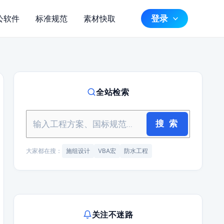
登录
公软件
标准规范
素材快取
全站检索
搜 索
大家都在搜：
施组设计
VBA宏
防水工程
关注不迷路