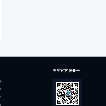
关注官方服务号
录
堂
馈
置