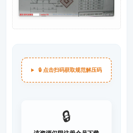
🔒 点击扫码获取规范解压码
🔒