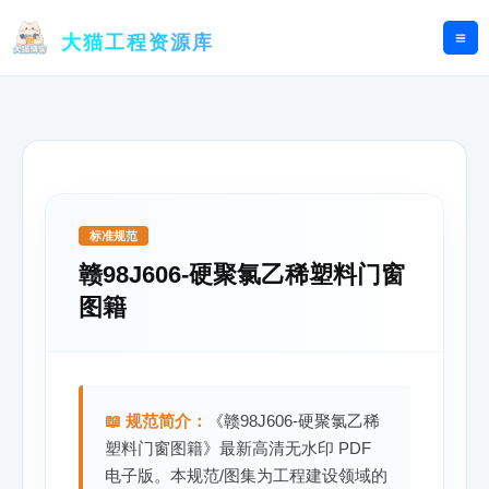
跳
至
大猫工程资源库
内
容
标准规范
赣98J606-硬聚氯乙稀塑料门窗
图籍
📖 规范简介：
《赣98J606-硬聚氯乙稀
塑料门窗图籍》最新高清无水印 PDF
电子版。本规范/图集为工程建设领域的