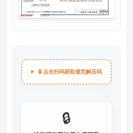
🔒 点击扫码获取规范解压码
🔒