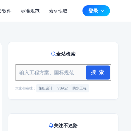
登录
公软件
标准规范
素材快取
全站检索
搜 索
大家都在搜：
施组设计
VBA宏
防水工程
关注不迷路