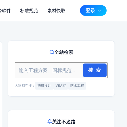
登录
公软件
标准规范
素材快取
全站检索
搜 索
大家都在搜：
施组设计
VBA宏
防水工程
关注不迷路