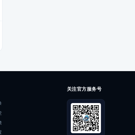
关注官方服务号
录
堂
馈
置