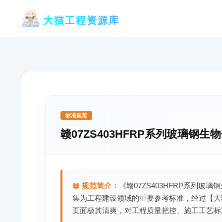
跳
大猫工程资源库
至
内
容
标准规范
赣07ZS403HFRP系列玻璃钢生
📖 规范简介：
《赣07ZS403HFRP系列玻
集为工程建设领域的重要参考标准，经过【大
页面极其清爽，对工程质量把控、施工工艺标