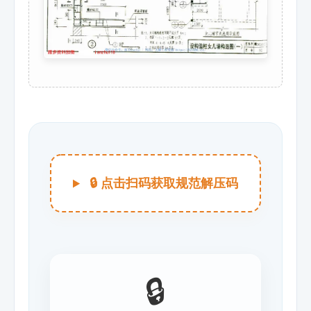
🔒 点击扫码获取规范解压码
🔒