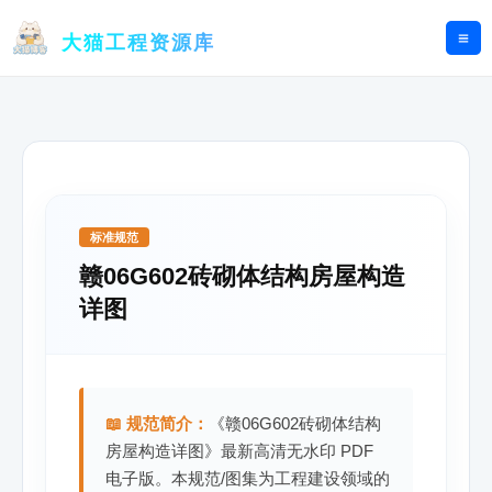
跳
至
大猫工程资源库
内
容
标准规范
赣06G602砖砌体结构房屋构造
详图
📖 规范简介：
《赣06G602砖砌体结构
房屋构造详图》最新高清无水印 PDF
电子版。本规范/图集为工程建设领域的