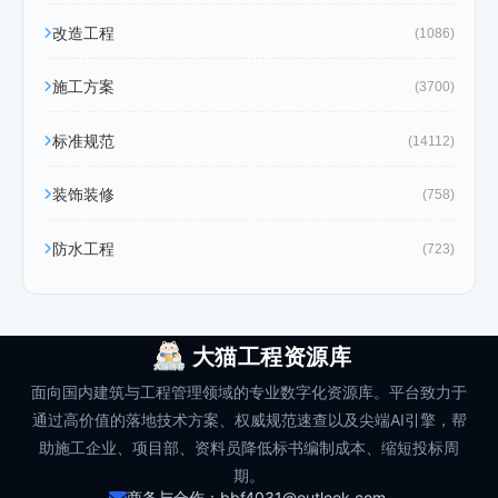
改造工程
(1086)
施工方案
(3700)
标准规范
(14112)
装饰装修
(758)
防水工程
(723)
大猫工程资源库
面向国内建筑与工程管理领域的专业数字化资源库。平台致力于
通过高价值的落地技术方案、权威规范速查以及尖端AI引擎，帮
助施工企业、项目部、资料员降低标书编制成本、缩短投标周
期。
商务与合作：bbf4031@outlook.com