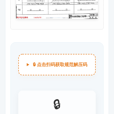
🔒 点击扫码获取规范解压码
🔒