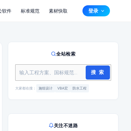
登录
公软件
标准规范
素材快取
全站检索
搜 索
大家都在搜：
施组设计
VBA宏
防水工程
关注不迷路