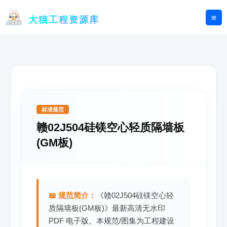
跳
至
大猫工程资源库
内
容
标准规范
赣02J504硅镁空心轻质隔墙板
(GM板)
📖 规范简介：
《赣02J504硅镁空心轻
质隔墙板(GM板)》最新高清无水印
PDF 电子版。本规范/图集为工程建设