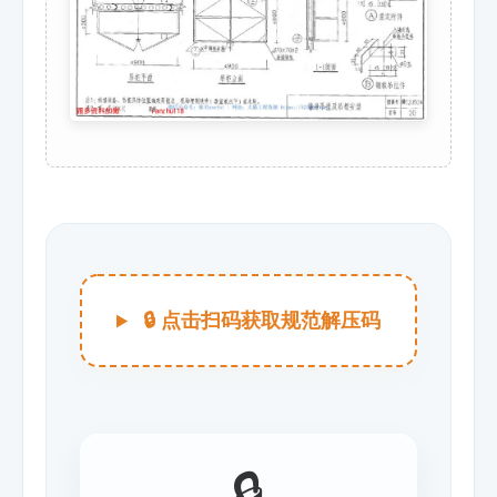
🔒 点击扫码获取规范解压码
🔒