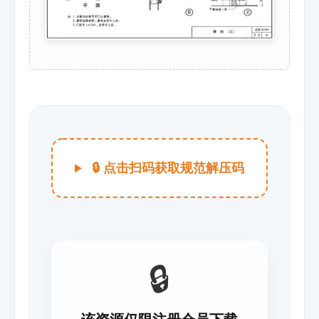
🔒 点击扫码获取规范解压码
🔒