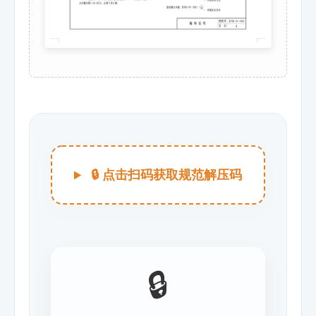
🔒 点击扫码获取规范解压码
🔒