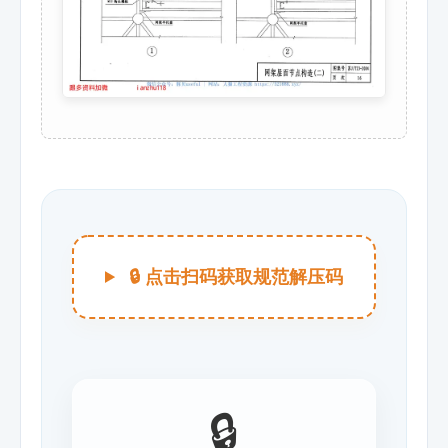
🔒 点击扫码获取规范解压码
🔒