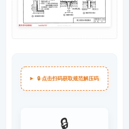
🔒 点击扫码获取规范解压码
🔒