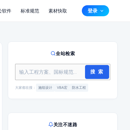
登录
公软件
标准规范
素材快取
全站检索
搜 索
大家都在搜：
施组设计
VBA宏
防水工程
关注不迷路