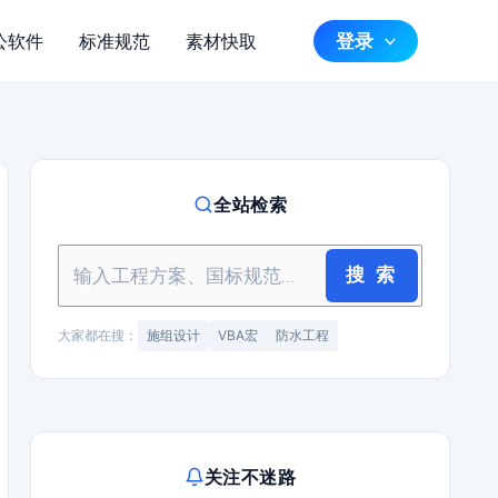
登录
公软件
标准规范
素材快取
全站检索
搜 索
大家都在搜：
施组设计
VBA宏
防水工程
关注不迷路