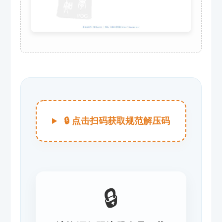
🔒 点击扫码获取规范解压码
🔒