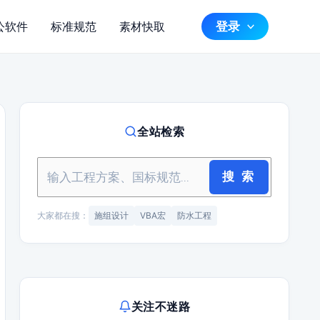
登录
公软件
标准规范
素材快取
全站检索
搜 索
大家都在搜：
施组设计
VBA宏
防水工程
关注不迷路