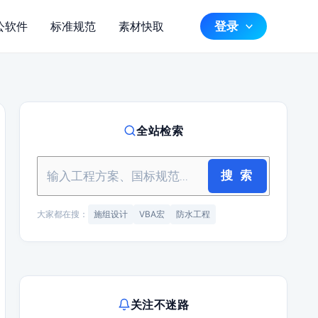
登录
公软件
标准规范
素材快取
全站检索
搜 索
大家都在搜：
施组设计
VBA宏
防水工程
关注不迷路