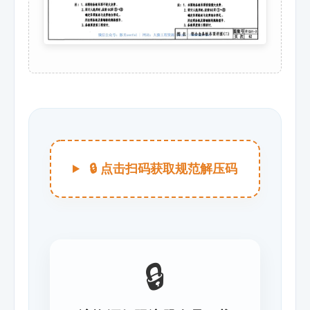
🔒 点击扫码获取规范解压码
🔒