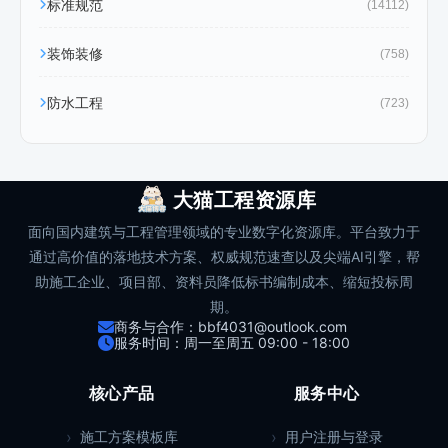
标准规范
(14112)
装饰装修
(758)
防水工程
(723)
大猫工程资源库
面向国内建筑与工程管理领域的专业数字化资源库。平台致力于
通过高价值的落地技术方案、权威规范速查以及尖端AI引擎，帮
助施工企业、项目部、资料员降低标书编制成本、缩短投标周
期。
商务与合作：bbf4031@outlook.com
服务时间：周一至周五 09:00 - 18:00
核心产品
服务中心
施工方案模板库
用户注册与登录