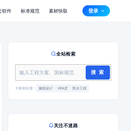
登录
公软件
标准规范
素材快取
全站检索
搜 索
大家都在搜：
施组设计
VBA宏
防水工程
关注不迷路