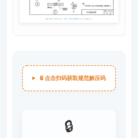
🔒 点击扫码获取规范解压码
🔒