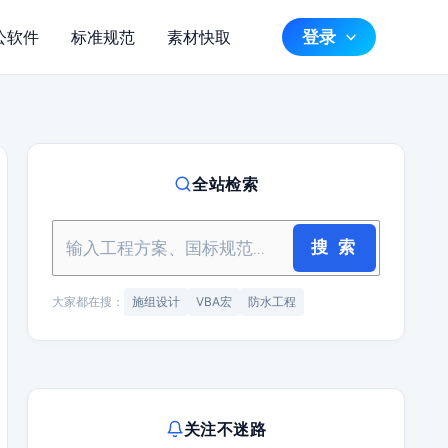
登录
公软件
标准规范
素材快取
全站检索
搜 索
大家都在搜：
施组设计
VBA宏
防水工程
关注不迷路