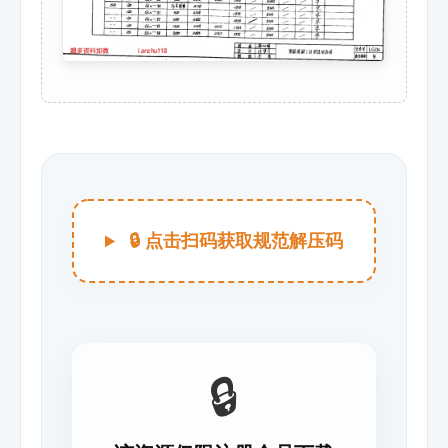
🔒 点击扫码获取规范解压码
🔒