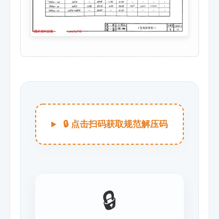
🔒 点击扫码获取规范解压码
🔒