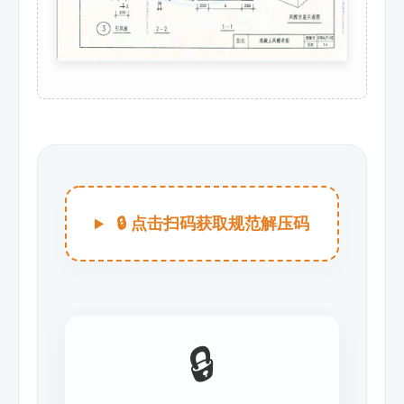
🔒 点击扫码获取规范解压码
🔒