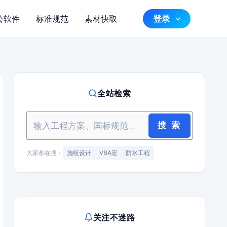
登录
公软件
标准规范
素材快取
全站检索
搜 索
大家都在搜：
施组设计
VBA宏
防水工程
关注不迷路