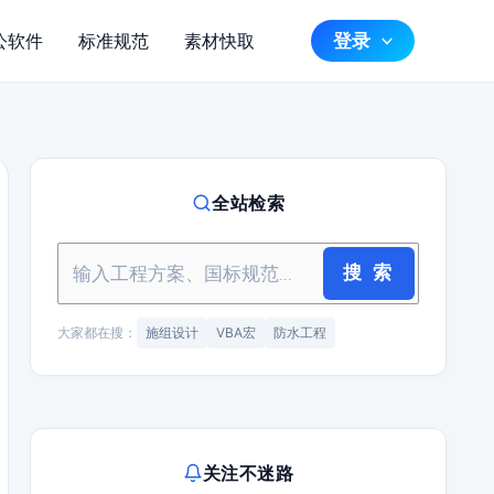
登录
公软件
标准规范
素材快取
全站检索
搜 索
大家都在搜：
施组设计
VBA宏
防水工程
关注不迷路