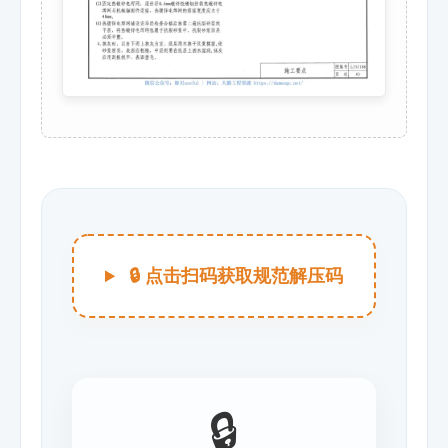
🔒 点击扫码获取规范解压码
🔒