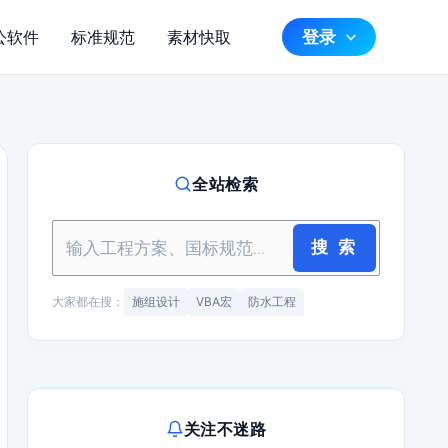
登录
公软件
标准规范
素材快取
全站检索
搜 索
大家都在搜：
施组设计
VBA宏
防水工程
关注不迷路