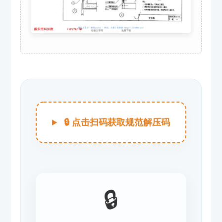
🔒 点击扫码获取规范解压码
🔒