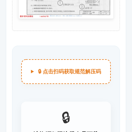
🔒 点击扫码获取规范解压码
🔒