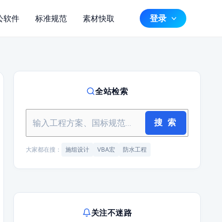
登录
公软件
标准规范
素材快取
全站检索
搜 索
大家都在搜：
施组设计
VBA宏
防水工程
关注不迷路