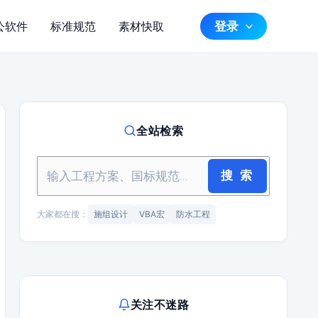
登录
公软件
标准规范
素材快取
全站检索
搜 索
大家都在搜：
施组设计
VBA宏
防水工程
关注不迷路