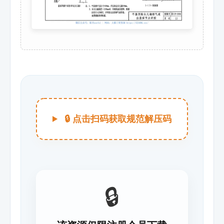
🔒 点击扫码获取规范解压码
🔒