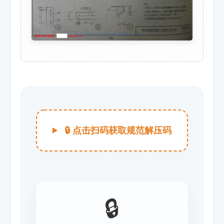
🔒 点击扫码获取规范解压码
🔒