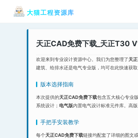
跳
大猫工程资源库
至
内
容
天正CAD免费下载_天正T30 V1
欢迎来到专业设计资源中心。我们为您整理了
天正
建筑、给排水还是电气专业版，均可在此快速获取。所
版本选择指南
本次提供的
天正CAD免费下载
包含五大核心专业
系统设计；
电气版
内置电气设计标准元件库。高版
手把手安装教学
每个
天正CAD免费下载
链接均配套了详细的图文