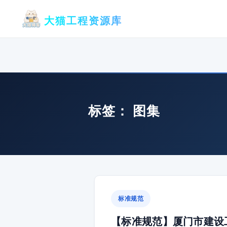
跳
大猫工程资源库
至
内
容
标签：
图集
标准规范
【标准规范】厦门市建设工