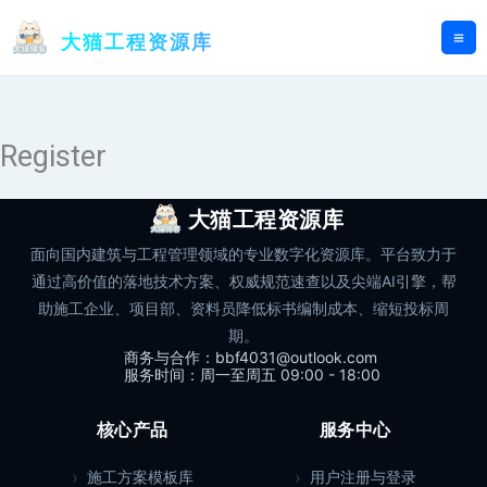
跳
至
大猫工程资源库
内
容
Register
大猫工程资源库
面向国内建筑与工程管理领域的专业数字化资源库。平台致力于
通过高价值的落地技术方案、权威规范速查以及尖端AI引擎，帮
助施工企业、项目部、资料员降低标书编制成本、缩短投标周
期。
商务与合作：bbf4031@outlook.com
服务时间：周一至周五 09:00 - 18:00
核心产品
服务中心
施工方案模板库
用户注册与登录