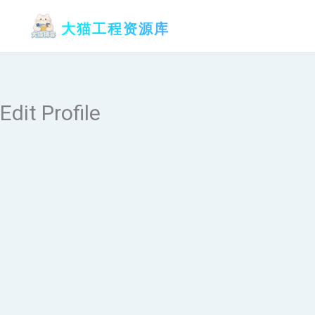
跳
大猫工程资源库
至
内
容
Edit Profile