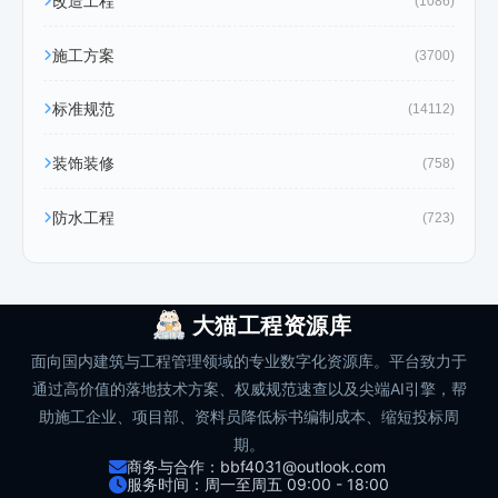
改造工程
(1086)
施工方案
(3700)
标准规范
(14112)
装饰装修
(758)
防水工程
(723)
大猫工程资源库
面向国内建筑与工程管理领域的专业数字化资源库。平台致力于
通过高价值的落地技术方案、权威规范速查以及尖端AI引擎，帮
助施工企业、项目部、资料员降低标书编制成本、缩短投标周
期。
商务与合作：bbf4031@outlook.com
服务时间：周一至周五 09:00 - 18:00