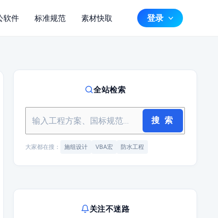
登录
公软件
标准规范
素材快取
全站检索
搜 索
大家都在搜：
施组设计
VBA宏
防水工程
关注不迷路